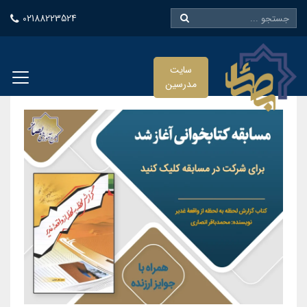
02188223524
سایت
مدرسین