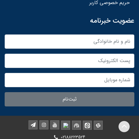
حریم خصوصی کاربر
عضویت خبرنامه
ثبت‌نام
02188223524