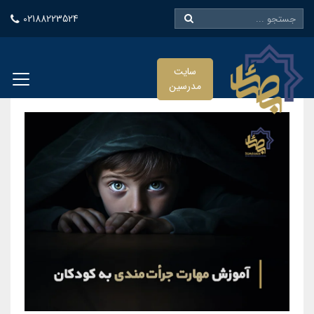
02188223524
سایت
مدرسین