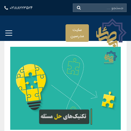
02188223524
سایت
مدرسین