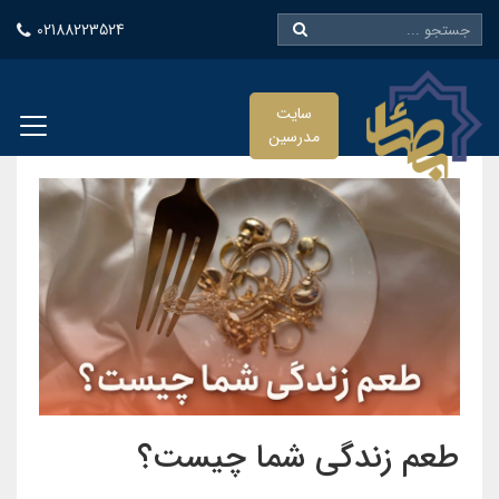
02188223524
سایت
مدرسین
طعم زندگی شما چیست؟