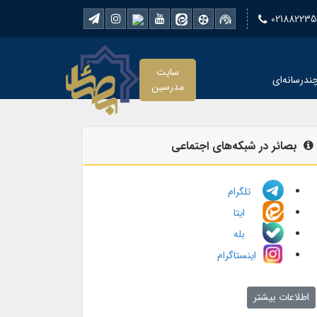
021882235
سایت
ندرسانه‌ای
مدرسین
بصائر در شبکه‌های اجتماعی
تلگرام
ایتا
بله
اینستاگرام
اطلاعات بیشتر