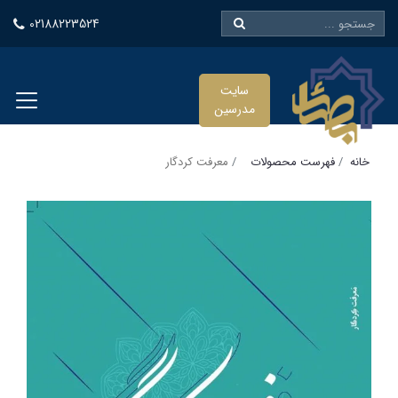
02188223524
سایت
مدرسین
خانه
فهرست محصولات
معرفت کردگار