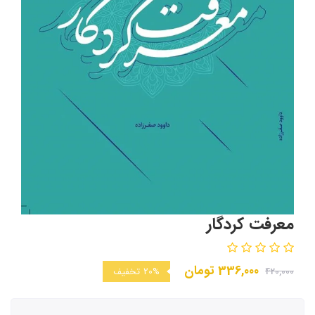
معرفت کردگار
336,000
تومان
420,000
20%
تخفیف