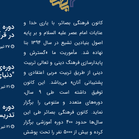
کانون فرهنگی بصائر، با یاری خدا و
دوره 
عنایات امام عصر علیه السلام و بر پایه
در قر
اصول بنیادین تشیع در سال 1394 بنا
27 تير 1405
نهاده شد. مأموریت ما «گسترش و
پایدارسازی فرهنگ دینی و تعالی تربیت
دوره‌
دینی از طریق تربیت مربی اعتقادی و
"دنیا
پشتیبانی آنان» می‌باشد. این کانون
21 تير 1405
توفیق داشته است طی 9 سال،
دوره‌های متعدد و متنوعی را برگزار
دوره «
نماید. کانون فرهنگی بصائر طی این
تدریس
سال‌ها حدود 400 دوره آموزشی برگزار
21 تير 1405
کرده و بیش از 5000 نفر را تحت پوشش