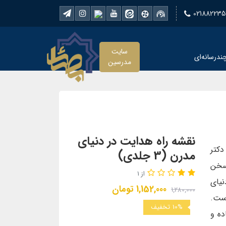
021882235
سایت
ندرسانه‌ای
مدرسین
نقشه راه هدایت در دنیای
دکتر
مدرن (3 جلدی)
سخن
از 1
نیای
1,152,000
تومان
1,280,000
ست.
10%
تخفیف
ده و