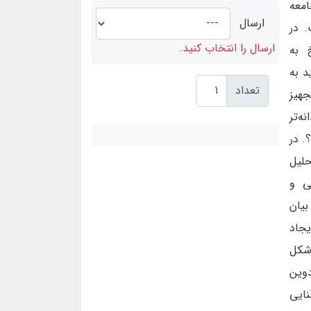
امعه
ارسال
. در
ارسال را انتخاب کنید.
 به
د به
تعداد
جهیز
ه‌تر
. در
لیل
می و
بیان
یجاد
شکل
دوین
نایی