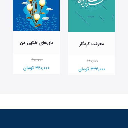
باورهای طلایی من
معرفت کردگار
400,000
420,000
320,000 تومان
336,000 تومان