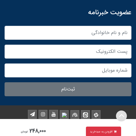
عضویت خبرنامه
ثبت‌نام
02188223524
248,000
افزودن به سبدخرید
تومان