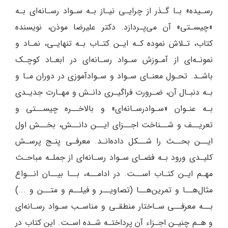
رسـیده» بـا گـذر از چرایـی نیـاز بـه سـواد رسـانه‌ای بـه
«چیسـتی» آن می‌پـردازد. دکتر علیرضا موذن، نویسنده
کتاب، تـلاش نموده کـه ایـن کتـاب بـه تنهایـی، نمـاد و
نمونـه‌ای از آمـوزش سـواد رسـانه‌ای در ابعـاد کوچـک
باشـد. تحـول معنـای سـواد و سـوادآموزی در دوران مـا و
بـه دنبـال آن، ضـرورت فراگیـری دانـش و مهـارت جدیـدی
بـه عنـوان «سـوادرسـانه‌ای» و بالاخــره چیســتی و
تعریــف و شــناخت اجــزای ایــن دانــش، بخــش اول
ایــن بحــث را شــکل داده‌انـد. معرفـی پنـج پرسـش
کلیـدی ورود بـه فضـای سـواد رسـانه‌ای از جملـه مباحـث
مهـم ایـن کتـاب اســت. در ادامــه، بــا بیــان انــواع
مثال‌هــا و تمرین‌هــا (تصاویــر و فیلــم و متــن و ...)
بــه معرفــی سـاختار منطقـی و مناسـب سـواد رسـانه‌ای
و هـم چنیـن اجـزاء آن پرداختـه شـده اسـت. این کتاب در