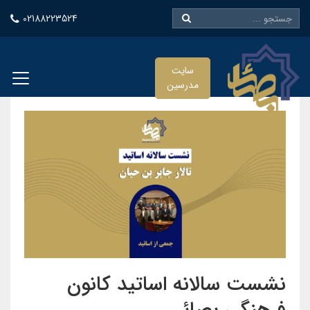
02188223524
سایت
مدرسین
نشست سالانه اساتید کانون