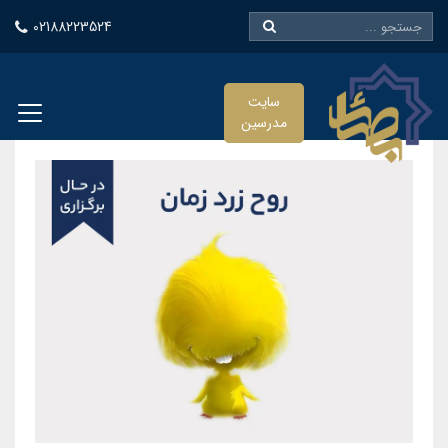
02188223524
سایت
مدرسین