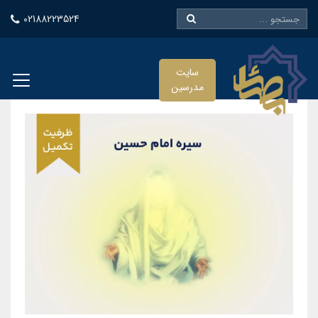
02188223524
سایت
مدرسین