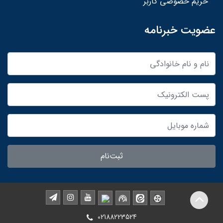
حریم خصوصی کاربر
عضویت خبرنامه
ثبت‌نام
02188223524