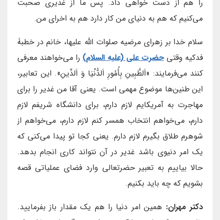
را هم از دست خواهی داد. پس ما از غدیری صحبت
می‌کنیم که هم به دنیای من کار دارد هم به اخرای من.
سلام خدا بر زهرای مرضیه صلوات الله علیها، خانم در خطبۀ
فدکیه وقتی
حضرت علی (علیه السلام)
را می‌خواهند معرفی
کنند می‌فرمایند: «اَلطَّبِينِ بِأُمُورِ اَلدُّنْيَا وَ اَلدِّينِ». این تعابیر،
این طنین‌ها موضوع مهمی است. یعنی آقا من غدیر را برای
مهاجرت به آمریکایم لازم دارم، برای دانشگاه شریفم لازم
دارم، می‌خواهم انتخاب همسر کنم لازم دارم، می‌خواهم از
شوهرم طلاق بگیرم لازم دارم. یعنی کجا تو پیدا می‌کنی که
یک امر دنیوی باشد غدیر در آن نتواند کاری انجام بدهد.
حالا بیاییم به تعبیر حضرتعالی وارد فضای عملیاتی قصه
بشویم که چه باید بکنیم.
دکتر مهران:
همین امر دنیا را هم یک مقدار باز بفرمایید.