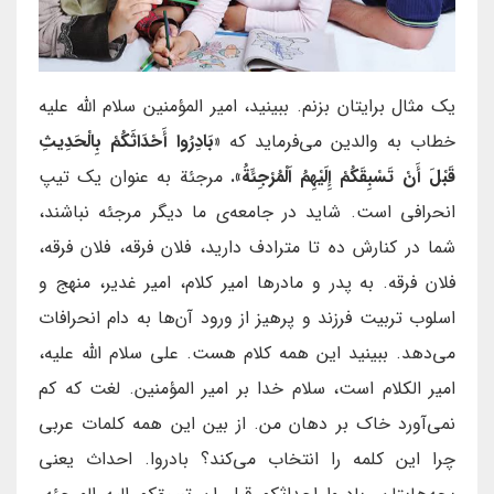
یک مثال برایتان بزنم. ببینید، امیر المؤمنین سلام الله علیه
خطاب به والدین می‌فرماید که
«بَادِرُوا أَحْدَاثَكُمْ بِالْحَدِيثِ
قَبْلَ أَنْ تَسْبِقَكُمْ إِلَيْهِمُ اَلْمُرْجِئَةُ».
مرجئة به عنوان یک تیپ
انحرافی است. شاید در جامعه‌ی ما دیگر مرجئه نباشند،
شما در کنارش ده تا مترادف دارید، فلان فرقه، فلان فرقه،
فلان فرقه. به پدر و مادرها امیر کلام، امیر غدیر، منهج و
اسلوب تربیت فرزند و پرهیز از ورود آن‌ها به دام انحرافات
می‌دهد. ببینید این همه کلام هست. علی سلام الله علیه،
امیر الکلام است، سلام خدا بر امیر المؤمنین. لغت که کم
نمی‌آورد خاک بر دهان من. از بین این همه کلمات عربی
چرا این کلمه را انتخاب می‌کند؟ بادروا. احداث یعنی