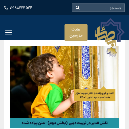
02188223524
سایت
مدرسین