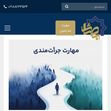
02188223524
سایت
مدرسین