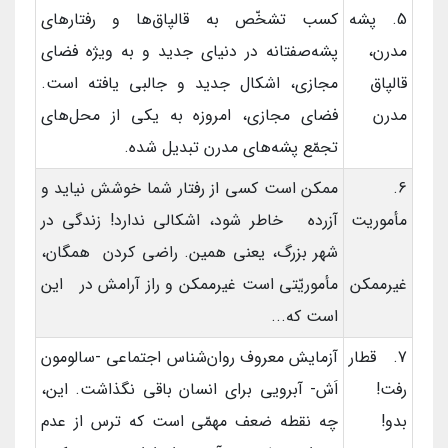
5. پشه
کسب تشخّص به قالپاق‌ها و رفتارهای
مدرن،
پشه‌صفتانه در دنیای جدید و به ویژه فضای
قالپاق
مجازی، اشکال جدید و جالبی یافته است.
مدرن
فضای مجازی، امروزه به یکی از محل‌های
تجمّع پشه‌ها‌ی مدرن تبدیل شده.
6.
ممکن است کسی از رفتار شما خوشش نیاید و
مأموریت
آزرده خاطر شود، اشکالی ندارد! زندگی در
شهر بزرگ، یعنی همین. راضی کردن همگان،
غیرممکن
مأموریّتی است غیرممکن و راز آرامش در این
است که...
7. قطار
آزمایش معروف روان‌شناس اجتماعی -سالومون
رفت!
اَش- آبرویی برای انسان باقی نگذاشت. این،
بدو!
چه نقطه ضعف مهمّی است که ترس از عدم