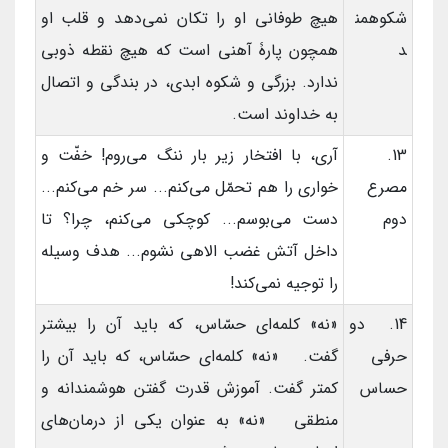
شکوهمن
هیچ طوفانی او را تکان نمی‌دهد و قلب او
د
همچون پارۀ آهنی است که هیچ نقطه ذوبی
ندارد. بزرگی و شکوه ابدی، در بندگی و اتصال
به خداوند است.
13.
آری، با افتخار زیر بار ننگ می‌روم! خفّت و
مصرع
خواری را هم تحمّل می‌کنم... سر خم می‌کنم...
دوم
دست می‌بوسم... کوچکی می‌کنم، چرا؟ تا
داخل آتش غضب الاهی نشوم... هدف وسیله
را توجیه نمی‌کند!
14. دو
«نه» کلمه‌ای حسّاس، که باید آن را بیشتر
حرفی
گفت. «نه» کلمه‌ای حسّاس، که باید آن را
حساس
کمتر گفت. آموزش قدرت گفتن هوشمندانه و
منطقی «نه» به عنوان یکی از درمان‌های