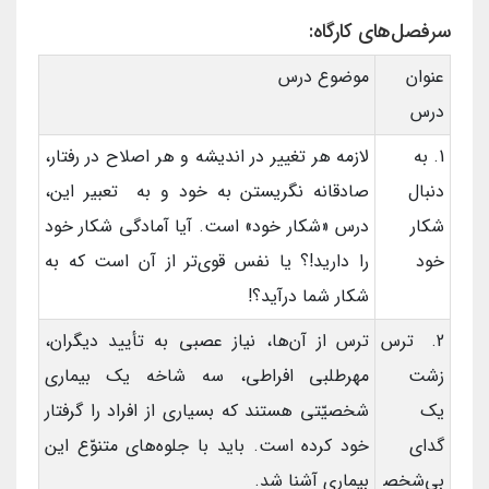
سرفصل‌های کارگاه:
عنوان
موضوع درس
درس
1. به
لازمه هر تغییر در اندیشه و هر اصلاح در رفتار،‌
دنبال
صادقانه نگریستن به خود و به تعبیر این،
شکار
درس «شکار خود» است. آیا آمادگی شکار خود
خود
را دارید!؟ یا نفس قوی‌تر از آن است که به
شکار شما درآید؟!
2. ترس
ترس از آن‌ها، نیاز عصبی به تأیید دیگران‌،
زشت
مهرطلبی افراطی، سه شاخه یک بیماری
یک
شخصیّتی هستند که بسیاری از افراد را گرفتار
گدای
خود کرده است. باید با جلوه‌های متنوّع این
بی‌شخص
بیماری آشنا شد.