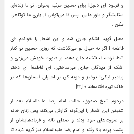
و فرمود: اى دعبل! براى حسين مرثيه بخوان. تو تا زنده‌اى
ستايشگر و ياور مايى. پس تا مى‌توانى از يارى ما كوتاهى
مكن .
دعبل گويد: اشكم جارى شد و اين اشعار را خواندم :اى
فاطمه ! اگر به خيال تو مى‌گذشت كه روزى حسين تو كنار
شط فرات، لب‌تشنه جان دهد، بر صورت خويش مى‌زدى و
اشک از ديدگان جارى مى‌ساختى. اى فاطمه! اى دختر
پيامبر نيكى! برخيز و مويه كن بر اختران آسمان‌ها كه بر
خاک تيره افتاده‌اند.» [22]
مرحوم شیخ صدوق، حالت امام رضا علیه‌السلام بعد از
شنیدن این اشعار را این‌گونه گزارش می‌کند: پس زنان خانه
بر صورت‌های خود زدند و صدای ناله و فریادهایشان از
پشت پرده بالا رفته و امام رضا علیه‌السلام نیز گریه کرده تا