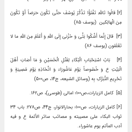
[2] قالُوا تَاللَّهِ تَفْتَؤُا تَذْكُرُ يُوسُفَ حَتَّى تَكُونَ حَرَضاً أَوْ تَكُونَ
مِنَ الْهالِكين‏ (یوسف 85)
[3] قالَ إِنَّما أَشْكُوا بَثِّي وَ حُزْني‏ إِلَى اللَّهِ وَ أَعْلَمُ مِنَ اللَّهِ ما لا
تَعْلَمُون‏ (یوسف 86)
[4] بَابُ اسْتِحْبَابِ الْبُكَاءِ لِقَتْلِ الْحُسَيْنِ وَ مَا أَصَابَ أَهْلَ
الْبَيْتِ ع وَ خُصُوصاً يَوْمَ عَاشُورَاءَ وَ اتِّخَاذِهِ يَوْمَ مُصِيبَةٍ وَ
تَحْرِيمِ التَّبَرُّكِ بِه‏ (وسائل الشیعه، ج14، ص500)
[5] کامل الزیارات،ص100؛ امالی (طوسی)، ص162.
[6] کامل الزیارات، ص100؛ بحارالانوار، ج44، ص278: باب 34
ثواب البكاء على مصيبته و مصائب سائر الأئمة ع و فيه
أدب المأتم يوم عاشوراء.