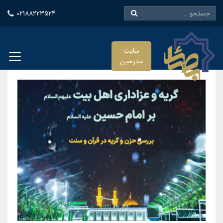
02188223524
سایت
مدرسین