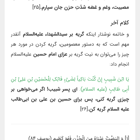
مصيبت، وغم و غصّه شدّتِ حزن جان سپارم.
[25]
کلام آخر
و خاتمه نوشتار اینکه
گریه بر سیدالشهداء علیه‌السلام
آنقدر
مهم است که به دستور معصومین، گریه کردن در مورد هر
چیز را می‌توان به نیت گریه بر
عزای امام حسین
علیه‌السلام
انجام داد:
يَا ابْنَ شَبِيبٍ إِنْ كُنْتَ بَاكِياً لِشَيْ‏ءٍ فَابْكِ لِلْحُسَيْنِ بْنِ عَلِيِّ بْنِ
أَبِي طَالِبٍ (علیه السلام).
ای پسر شبیب! اگر می‌خواهی بر
چیزی گریه کنی، پس برای حسین بن علی بن ابی‌طالب
علیه السلام گریه کن.
[26]
[1] وَ ابْيَضَّتْ عَيْناهُ مِنَ الْحُزْنِ فَهُوَ كَظيم‏ (یوسف 84)