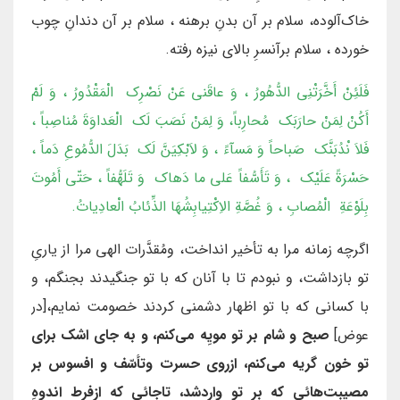
خاک‌آلوده، سلام بر آن بدنِ برهنه ، سلام بر آن دندانِ چوب
خورده ، سلام برآنسرِ بالاى نيزه رفته.
فَلَئِنْ أَخَّرَتْنِى الدُّهُورُ ، وَ عاقَني عَنْ نَصْرِك الْمَقْدُورُ ، وَ لَمْ
أَكُنْ لِمَنْ حارَبَك مُحارِباً، وَ لِمَنْ نَصَبَ لَك الْعَداوَةَ مُناصِباً ،
فَلاَ نْدُبَنَّك صَباحاً وَ مَسآءً ، وَ لاَبْكِيَنَّ لَك بَدَلَ الدُّمُوعِ دَماً ،
حَسْرَةً عَلَيْك ، وَ تَأَسُّفاً عَلى ما دَهاك وَ تَلَهُّفاً ، حَتّى أَمُوتَ
بِلَوْعَةِ الْمُصابِ ، وَ غُصَّةِ الاِكْتِيابِشُهَا الذِّئابُ الْعادِياتُ.
اگرچه زمانه مرا به تأخير انداخت، ومُقدَّرات الهى مرا از يارىِ
تو بازداشت، و نبودم تا با آنان كه با تو جنگيدند بجنگم، و
با كسانی كه با تو اظهار دشمنى كردند خصومت نمايم،[در
عوض]
صبح و شام بر تو مويِه می‌كنم، و به جاى اشك براى
تو خون گريه می‌كنم، ازروى حسرت وتأسّف و افسوس بر
مصيبت‌هائى كه بر تو واردشد، تاجائى كه ازفرط اندوهِ