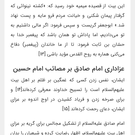
اين بيت از قصيده ميميه خود رسيد كه: «كشته نينوائى كه
گرفتار پيمان شكنى و خيانت مردم فرو مايه و پست نهاد
شد.» ابوجعفر گريست و سپس فرمود: اگر مالى داشتيم به
تو می‌داديم، اما پاداش تو همان باشد كه پيغمبر خدا به
حسّان بن ثابت فرمود: تا از ما خاندان (پيغمبر) دفاع
می‌كنى هماره به روح القدس مؤيد باشى.[13]
عزاداری امام صادق بر مصائب امام حسین
ایشان، نفس زدن کسی که غمگین بر ظلم بر اهل بیت
علیهم‌السلام است را تسبیح خداوند معرفی کرده‌اند[14] و
برای صرخه زدن و فریاد کشیدن در اوج اندوه بر عزای
ایشان، دعای رحمت کرده‌اند.[15]
امام صادق علیه‌السلام از تشکیل مجالس برای گریه بر عزای
اهل بیت علیهم‌السلام، اظهار رضایت کرده و شیعیان را بدان