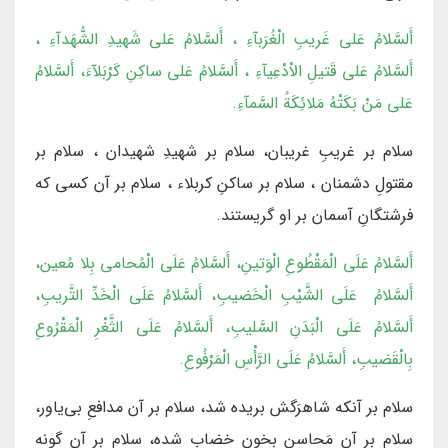
أَلسَّلامُ عَلى غَريبِ الْغُرَبآءِ ، أَلسَّلامُ عَلى شَهيدِ الشُّهَدآءِ ،
أَلسَّلامُ عَلى قَتيلِ الاْدْعِيآءِ ، أَلسَّلامُ عَلى ساكِنِ كَرْبَلآءَ، أَلسَّلامُ
عَلى مَنْ بَكَتْهُ مَلائِكَةُ السَّمآءِ.
سلام بر غريبِ غريبان، سلام بر شهيدِ شهيدان ، سلام بر
مقتولِ دشمنان ، سلام بر ساكنِ كربلاء ، سلام بر آن كسى كه
فرشتگانِ آسمان بر او گريستند.
أَلسَّلامُ عَلَى الْمَقْطُوعِ الْوَتينِ، أَلسَّلامُ عَلَى الْمُحامي بِلا مُعين،
أَلسَّلامُ عَلَى الشَّيْبِ الْخَضيبِ، أَلسَّلامُ عَلَى الْخَدِّ التَّريبِ،
أَلسَّلامُ عَلَى الْبَدَنِ السَّليبِ، أَلسَّلامُ عَلَى الثَّغْرِ الْمَقْرُوعِ
بِالْقَضيبِ، أَلسَّلامُ عَلَى الرَّأْسِ الْمَرْفُوعِ.
سلام بر آنكه شاهرَگش بريده شد، سلام بر آن مدافعِ بى‌ياور،
سلام بر آن مَحاسنِ بخون خضاب شده، سلام بر آن گونه