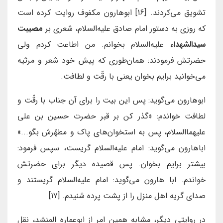
تشویق می‌کردند. [16] ابوهارون مکفوف روایت کرده است
که روزی به دستور امام صادق علیه‌السلام، شعری بر
مصیبت
سیدالشهداء
علیه‌السلام بخوانم. من اطاعت کردم ولی
حضرتش فرمودند: همان‌طورى كه پيش خود شعر و مرثيه
می‌خوانيد برايم بخوان يعنى با رقّت و لطافت.
ابوهارون می‌گويد: پس اين بيت را براى آن جناب با رقّت و
لطافت خواندم: «گذر كن بر قبر حضرت حسين بن على
عليهما‌السلام، پس به استخوان‌هاى پاك و مطهّرش بگو...»
اباهارون می‌گويد: امام عليه‌السلام گريست، سپس فرمود:
بيشتر برايم بخوان. پس قصيده ديگر براى حضرتش
خواندم. ابا هارون می‌گويد: امام عليه‌السلام گريستند و
صداى گريه اهل منزل را از پشت پرده شنيدم. [17]
در روایتی دیگر، مشابه همین امر از ابوعماره المنشد، نقل