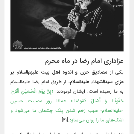
عزاداری امام رضا در ماه محرم
یکی از
مصادیق حزن و اندوه اهل بیت علیهم‌السلام بر
عزای سیدالشهداء علیه‌السلام
، از طریق امام رضا علیه‌السلام
به ما رسیده است. ایشان فرمودند:
«إِنَّ يَوْمَ الْحُسَيْنِ أَقْرَحَ
جُفُونَنَا وَ أَسْبَلَ دُمُوعَنَا.»
همانا روز مصیبت حسین
-علیه‌السلام- سبب زخم شدن پلک چشمان ما می‌شود و
اشک‌های ما را روان می‌سازد.
[21]