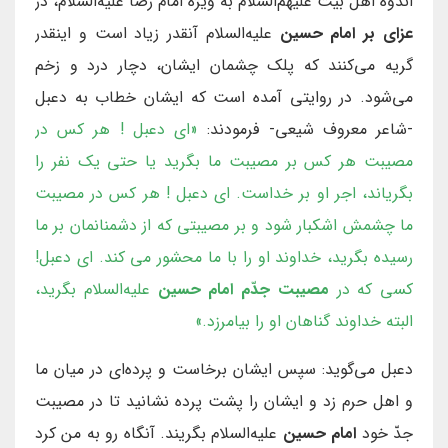
اندوه اهل بیت علیهم‌السلام به ویژه امام رضا علیه‌السلام، در
عزای بر امام حسین
علیه‌السلام آنقدر زیاد است و اینقدر
گریه می‌کنند که پلک چشمان ایشان، دچار درد و زخم
می‌شود. در روایتی آمده است که ایشان خطاب به دعبل
-شاعر معروف شیعی- فرمودند:
«اى دعبل ! هر كس در
مصيبت هر كس بر مصيبت ما بگريد يا حتى يک نفر را
بگرياند، اجر او بر خداست. اى دعبل ! هر كس در مصيبت
ما چشمش اشكبار شود و بر مصيبتى كه از دشمنانمان بر ما
رسيده بگريد، خداوند او را با ما محشور مى كند. ای دعبل!
کسی که در
مصیبت جدّم امام حسین
علیه‌السلام بگرید،
البته خداوند گناهان او را بیامرزد.»
دعبل می‌گوید: سپس ایشان برخاست و پرده‌ای در میان ما
و اهل حرم زد و ایشان را پشت پرده نشانید تا در مصیبت
جدّ خود
امام حسین
علیه‌السلام بگریند. آنگاه رو به من كرد