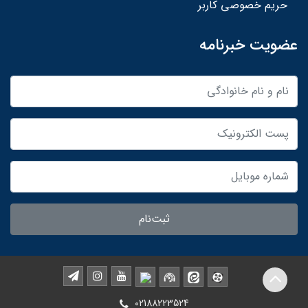
حریم خصوصی کاربر
عضویت خبرنامه
ثبت‌نام
02188223524