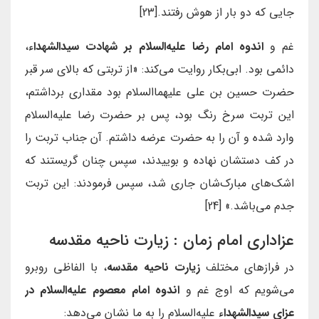
جایی که دو بار از هوش رفتند.[23]
غم و
اندوه امام رضا علیه‌السلام بر شهادت سیدالشهداء
،
دائمی بود. ابی‌بکار روایت می‌کند: «از تربتى كه بالاى سر قبر
حضرت حسين بن على عليهما‌السلام بود مقدارى برداشتم،
اين تربت سرخ رنگ بود، پس بر حضرت رضا عليه‌السلام
وارد شده و آن را به حضرت عرضه داشتم. آن جناب تربت را
در كف دستشان نهاده و بویيدند، سپس چنان گريستند كه
اشک‌هاى مبارک‌شان جارى شد، سپس فرمودند: اين تربت
جدم می‌‏باشد.» [24]
عزاداری امام زمان : زیارت ناحیه مقدسه
در فرازهای مختلف
زیارت ناحیه مقدسه
، با الفاظی روبرو
می‌شویم که اوج غم و
اندوه امام معصوم علیه‌السلام در
عزای سیدالشهداء
علیه‌السلام را به ما نشان می‌دهد: