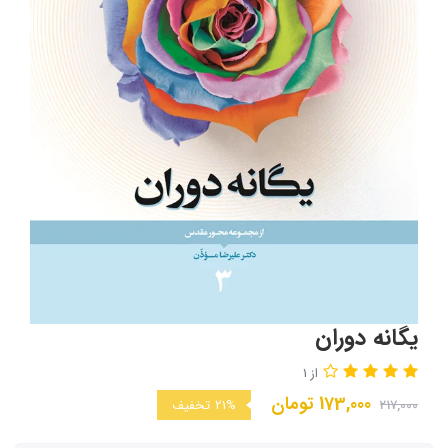
یگانه دوران
از 1
173,000
تومان
217,000
21%
تخفیف