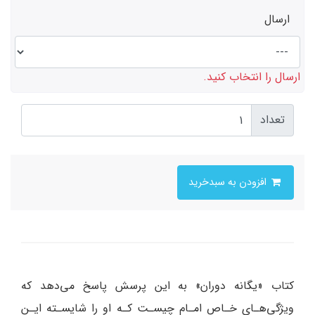
ارسال
ارسال را انتخاب کنید.
تعداد
افزودن به سبدخرید
کتاب «یگانه دوران» به این پرسش پاسخ می‌دهد که
ویژگی‌هـای خـاص امـام چیسـت کـه او را شایسـته ایـن