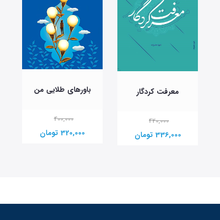
باورهای طلایی من
معرفت کردگار
400,000
420,000
320,000 تومان
336,000 تومان