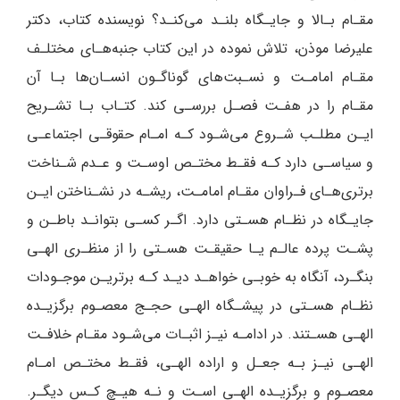
مقـام بـالا و جایـگاه بلنـد می‌کنـد؟ نویسنده کتاب، دکتر
علیرضا موذن، تلاش نموده در این کتاب جنبه‌هـای مختلـف
مقـام امامـت و نسـبت‌های گوناگـون انسـان‌ها بـا آن
مقـام را در هفـت فصـل بررسـی کند. کتـاب بـا تشـریح
ایـن مطلـب شـروع می‌شـود کـه امـام حقوقـی اجتماعـی
و سیاسـی دارد کـه فقـط مختـص اوسـت و عـدم شـناخت
برتری‌هـای فـراوان مقـام امامـت، ریشـه در نشـناختن ایـن
جایـگاه در نظـام هسـتی دارد. اگـر کسـی بتوانـد باطـن و
پشـت پرده عالـم یـا حقیقـت هسـتی را از منظـری الهـی
بنگـرد، آنگاه به خوبـی خواهـد دیـد کـه برتریـن موجـودات
نظـام هسـتی در پیشـگاه الهـی حجـج معصـوم برگزیـده
الهـی هسـتند. در ادامـه نیـز اثبـات می‌شـود مقـام خلافـت
الهـی نیـز بـه جعـل و اراده الهـی، فقـط مختـص امـام
معصـوم و برگزیـده الهـی اسـت و نـه هیـچ کـس دیگـر.