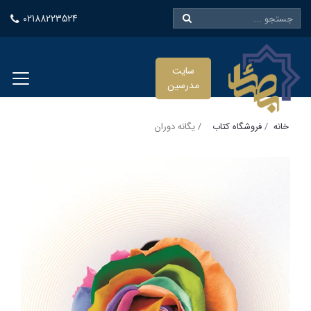
02188223524
سایت
مدرسین
خانه
فروشگاه کتاب
یگانه دوران