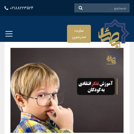
02188223524
سایت
مدرسین