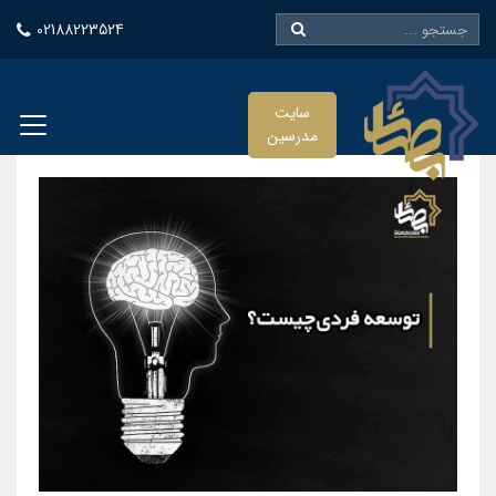
02188223524
سایت
مدرسین