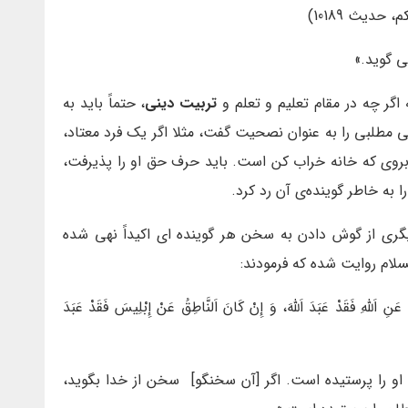
کم، حدیث 10189)
 گوید.»
اگر چه در مقام تعلیم و تعلم و
تربیت دینی
، حتماً باید به
ی مطلبی را به عنوان نصحیت گفت، مثلا اگر یک فرد معتاد،
 بروی که خانه خراب کن است. باید حرف حق او را پذیرفت،
به خاطر گوینده‌ی آن رد کرد.
دیگری از گوش دادن به سخن هر گوینده ای اکیداً نهی شده
لسلام روایت شده که فرمودند:
 اَللَّهِ فَقَدْ عَبَدَ اَللَّهَ، وَ إِنْ كَانَ اَلنَّاطِقُ عَنْ إِبْلِيسَ فَقَدْ عَبَدَ
 را پرستيده است. اگر [آن سخنگو] سخن از خدا بگويد،