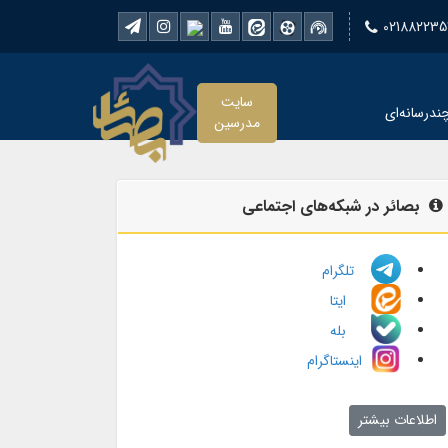
021882235
سایت
ندرسانه‌ای
مدرسین
بصائر در شبکه‌های اجتماعی
تلگرام
ایتا
بله
اینستاگرام
اطلاعات بیشتر