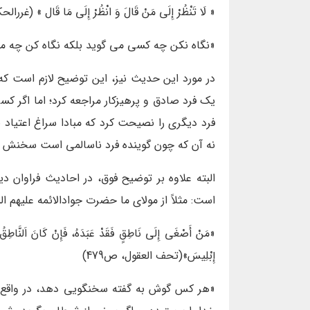
« لَا تَنْظُرْ إِلَى مَنْ قَالَ وَ انْظُرْ إِلَى مَا قَال » (غررالح
«نگاه نکن چه کسی می گوید بلکه نگاه کن چه می
در مورد این حدیث نیز، این توضیح لازم است که 
یک فرد صادق و پرهیزکار مراجعه کرد؛ اما اگر کس
فرد دیگری را نصیحت کرد که مبادا سراغ اعتیاد
نه آن که چون گوینده فرد ناسالمی است سخنش را 
البته علاوه بر توضیح فوق، در احادیث فراوان 
است: مثلاً از مولای ما حضرت جوادالائمه علیهم ا
«مَنْ أَصْغَى إِلَى نَاطِقٍ فَقَدْ عَبَدَهُ، فَإِنْ كَانَ اَلنَّاطِقُ عَنِ
إِبْلِيسَ»(تحف العقول، ص479)
«هر كس گوش به گفته سخنگويى دهد، در واقع او