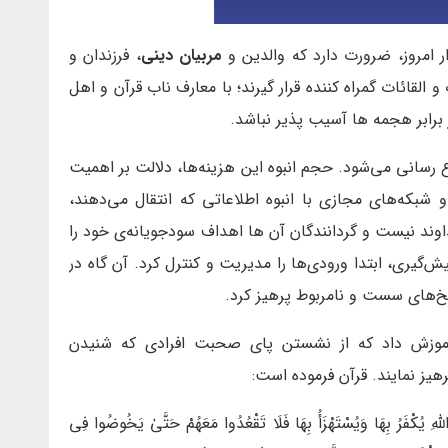
ار امروز، ضرورت دارد که والدین و
مربیان دینی
، فرزندان و
القائات گمراه کننده قرار گیرند؛ با معارف ناب قرآن و اهل
 برابر هجمه ها آسیب پذیر نباشد.
ع رسانی می‌شود. حجم انبوه این هزینه‌ها، دلالت بر اهمیت
شبکه‌های مجازی با انبوه اطلاعاتی که انتقال می‌دهند،
وند نیست و گردانندگان آن ها اهداف سودجویانه‌ی خود را
‌گیری، ابتدا ورودی‌ها را مدیریت و کنترل کرد. آن گاه در
سخ‌های سست و نامربوط پرهیز کرد.
 آموزش داد که از نشستن پای صحبت افرادی که شنیدن
یز نمایند. قرآن فرموده است:
َّهِ يُكْفَرُ بِهَا وَيُسْتَهْزَأُ بِهَا فَلَا تَقْعُدُوا مَعَهُمْ حَتَّىٰ يَخُوضُوا فِي