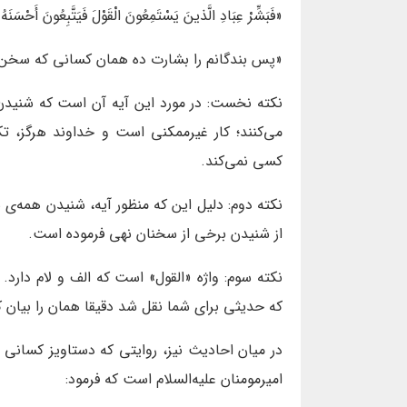
«فَبَشِّرْ عِبَادِ الَّذینَ یَسْتَمِعُونَ الْقَوْلَ فَیَتَّبِعُونَ أَحْسَنَهُ» (ز
«پس بندگانم را بشارت ده همان کسانی که سخن را
نکته نخست: در مورد این آیه آن است که شنیدن
می‌کنند؛ کار غیرممکنی است و خداوند هرگز، 
کسی نمی‌کند.
نکته دوم: دلیل این که منظور آیه، شنیدن همه‌ی
از شنیدن برخی از سخنان نهی فرموده است.
نکته سوم: واژه «القول» است که الف و لام دارد.
که حدیثی برای شما نقل شد دقیقا همان را بیان ک
در میان احادیث نیز، روایتی که دستاویز کسانی 
امیرمومنان علیه‌السلام است که فرمود: