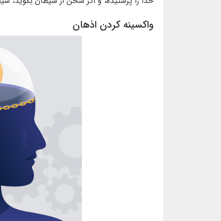
خدا را پرستيده، و اگر سخن از شيطان بگويد، شي
واکسینه کردن اذهان