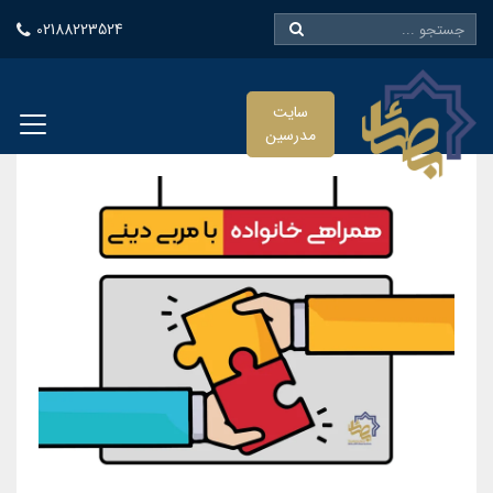
02188223524
سایت
مدرسین