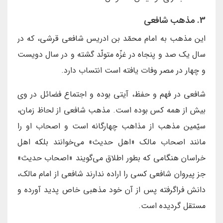
3. مذهب شافعى
اين مذهب به امام محمّد بن ادريس شافعى قرشى، كه در
سال يك صد و پنجاه در غزّه متولّد گشته و در سال دويست
و چهار در مصر وفات يافته است انتساب دارد.
شافعى در فهم و حفظ، آيتى بوده و اجتماع فضائل در وى
بيش از همه كس بوده است. مذهب شافعى از لحاظ زمان،
سيّمين مذهب از مذاهب چهارگانه است و اصحاب او را
مانند اصحاب مالك «اهل حديث» مى‌خوانند بلكه اهل
خراسان هنگامى كه بطور اطلاق مى‌گويند «اصحاب حديث»
جز پيروان شافعى كسى را اراده ندارند شافعى از امام مالك،
دانش فراگرفته پس از آن خود مذهبى خاص پديد آورده و
مستقل گرديده است.