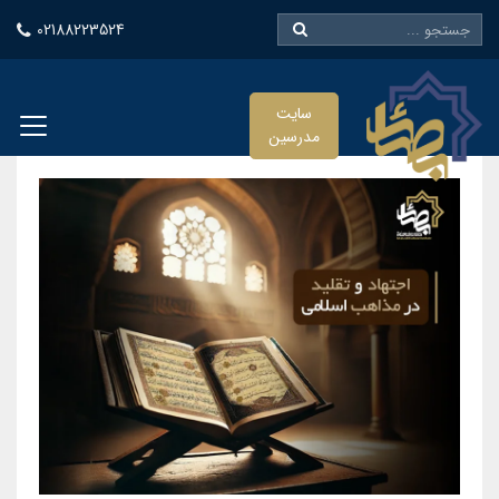
02188223524
سایت
مدرسین