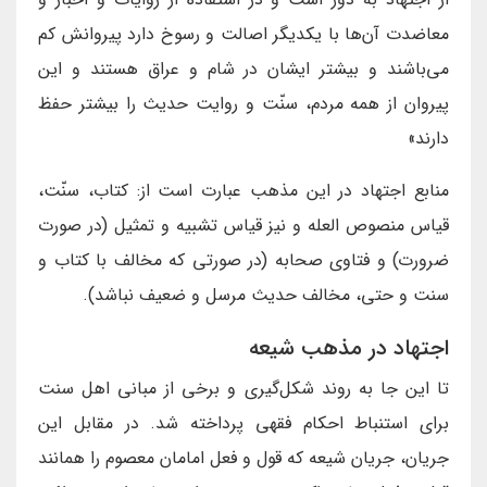
معاضدت آن‌ها با يكديگر اصالت و رسوخ دارد پيروانش كم
مى‌باشند و بيشتر ايشان در شام و عراق هستند و اين
پيروان از همه مردم، سنّت و روايت حديث را بيشتر حفظ
دارند»
منابع اجتهاد در این مذهب عبارت است از: كتاب، سنّت،
قياس منصوص العله و نيز قياس تشبيه و تمثيل (در صورت
ضرورت) و فتاوى صحابه (در صورتى كه مخالف با كتاب و
سنت و حتى، مخالف حديث مرسل و ضعيف نباشد).
اجتهاد در مذهب شیعه
تا این جا به روند شکل‌گیری و برخی از مبانی اهل سنت
برای استنباط احکام فقهی پرداخته شد. در مقابل این
جریان، جریان شیعه که قول و فعل امامان معصوم را همانند