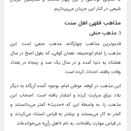
شیعی در کنار این جریان می‌پردازیم.
مذاهب فقهی اهل سنت
1. مذهب حنفى
قديم‌ترين مذاهب چهارگانه، مذهب حنفى است. اين
مذهب را امام ابوحنيفه، نعمان كوفى، كه بقول اصحّ در سال
هشتاد به دنيا آمده و در سال يك صد و پنجاه در بغداد
وفات يافته، احداث كرده است.
اين مذهب در كوفه، موطن امام، بوجود آمده آن‌گاه به ديگر
بلاد عراق سرايت كرده و انتشار يافته است. اصحاب اين
مذهب را، به واسطۀ اين كه «حديث» كمتر مى‌دانستند و
كمتر به كار مى‌بستند و بيشتر به قياس استناد مى‌كردند و
در قياس مهارت يافته‌اند، به نام «اهل رأى» مى‌خوانده‌اند.