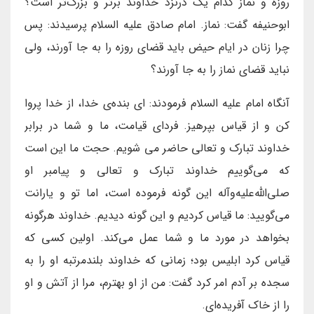
روزه و نماز کدام یک درنزد خداوند برتر و بزرگ‌تر است؟
ابوحنیفه گفت: نماز. امام صادق علیه السلام پرسیدند: پس
چرا زنان در ایام حیض باید قضای روزه را به جا آورند، ولی
نباید قضای نماز را به جا آورند؟
آنگاه امام علیه السلام فرمودند: ای بنده‌ی خدا، از خدا پروا
کن و از قیاس بپرهیز. فردای قیامت، ما و شما در برابر
خداوند تبارک و تعالی حاضر می شویم. حجت ما این است
که می‌گوییم خداوند تبارک و تعالی و پیامبر او
صلی‌الله‌علیه‌وآله این گونه فرموده است، اما تو و یارانت
می‌گویید: ما قیاس کردیم و این گونه دیدیم. خداوند هرگونه
بخواهد در مورد ما و شما عمل می‌کند. اولین کسی که
قیاس کرد ابلیس بود؛ زمانی که خداوند بلندمرتبه او را به
سجده بر آدم امر کرد گفت: من از او بهترم، مرا از آتش و او
را از خاک آفریده‌ای.