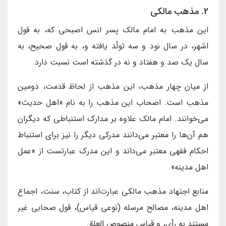
2. مذهب مالكى
اين مذهب به امام مالك پسر انس اصبحى كه، به قول
اشهر، در سال نود و سه تولّد يافته و، به قول صحيح، به
سال يك صد و هفتاد و نه در گذشته است نسبت دارد.
از ميان چهار مذهب، اين مذهب از لحاظ قدمت، دومين
مذهب است. اصحاب اين مذهب را به نام «اهل حديث»
مى‌خوانند. امام مالك علاوه بر مدارك استنباطى كه ديگران
هم آن‌ها را معتبر مى‌دانند مدركى ديگر را نيز براى استنباط
احكام فقهى معتبر مى‌داند و اين مدرك عبارتست از «عمل
اهل مدينه».
منابع اجتهاد مذهب مالكى عبارت‌اند از كتاب، سنت، اجماع
اهل مدينه، مصالح مرسله (نوعى قياس)، قول صحابى غير
مستند به رأى، و قياس منصوص العلة.