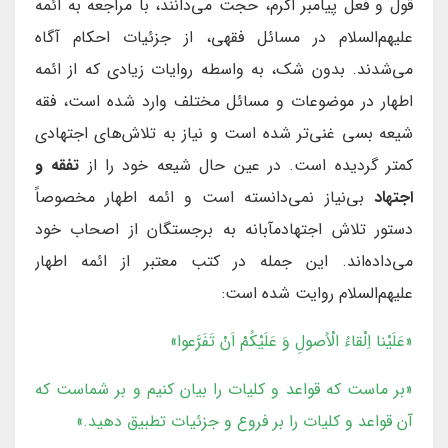
قول و فعل پیامبر اکرم، حجت می‌دانند، با مراجعه به ائمه
علیهم‌السلام در مسائل فقهی، از جزئیات احکام آگاه
می‌شدند. بدون شك، به واسطه روايات زيادى كه از ائمه
اطهار در موضوعات و مسائل مختلف وارد شده است، فقه
شيعه بسى غنى‌تر شده است و نياز به تلاش‌هاى اجتهادى
كمتر گرديده است. در عين حال شيعه خود را از
تفقه و
اجتهاد
بى‌نياز نمى‌دانسته است و ائمه اطهار مخصوصاً
دستور تلاش اجتهادمآبانه به برجستگان از اصحاب خود
مى‌داده‌اند. اين جمله در كتب معتبر از ائمه اطهار
علیهم‌السلام روايت شده است:
«عَلَيْنا اِلْقاءُ الْاُصولِ وَ عَلَيْكُمْ اَنْ تَفَرَّعوا»
«بر ماست كه قواعد و كليات را بيان كنيم و بر شماست كه
آن قواعد و كليات را بر فروع و جزئيات تطبيق دهيد.»