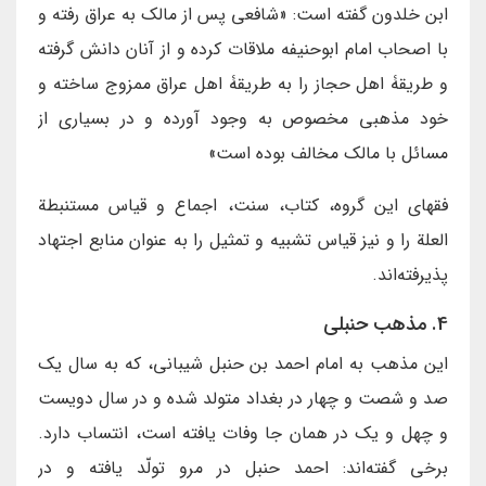
ابن خلدون گفته است: «شافعى پس از مالك به عراق رفته و
با اصحاب امام ابوحنيفه ملاقات كرده و از آنان دانش گرفته
و طريقۀ اهل حجاز را به طريقۀ اهل عراق ممزوج ساخته و
خود مذهبى مخصوص به وجود آورده و در بسيارى از
مسائل با مالك مخالف بوده است»
فقهای این گروه، كتاب، سنت، اجماع و قياس مستنبطة
العلة را و نيز قياس تشبيه و تمثيل را به عنوان منابع اجتهاد
پذيرفته‌اند.
4. مذهب حنبلى
اين مذهب به امام احمد بن حنبل شيبانى، كه به سال يك
صد و شصت و چهار در بغداد متولد شده و در سال دويست
و چهل و يك در همان جا وفات يافته است، انتساب دارد.
برخى گفته‌اند: احمد حنبل در مرو تولّد يافته و در