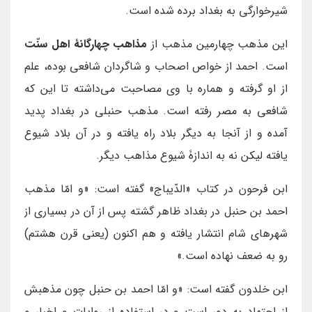
شيرخوارگى به بغداد برده شده است.
اين مذهب چهارمين مذهب از
مذاهب چهارگانۀ اهل سنّت
است. احمد از خواص اصحاب و شاگردان شافعى بوده، علم
از او گرفته و هماره با وى مصاحبت مى‌داشته تا اين كه
شافعى به مصر رفته است. مذهب حنبلى در بغداد پديد
آمده و از آنجا به ديگر بلاد راه يافته و در آن بلاد شيوع
يافته ليكن نه به اندازۀ شيوع مذاهب ديگر.
ابن فرحون در كتاب «الدّيباج» گفته است: «و امّا مذهب
احمد بن حنبل در بغداد ظاهر گشته پس از آن در بسيارى از
شهرهاى شام انتشار يافته و هم اكنون (يعنى قرن هشتم)
رو به ضعف نهاده است.»
ابن خلدون گفته است: «و امّا احمد بن حنبل چون مذهبش
از اجتهاد به دور است و در استفاده از روايات و اخبار و