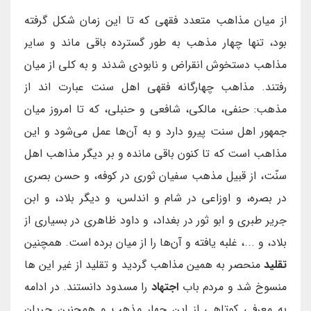
از میان مذاهب متعدد فقهی که تا این زمان شکل گرفته
بود، تنها چهار مذهب به طور گسترده باقی ماند و سایر
مذاهب دستخوش انقراض و نابودی شدند و به کلی از میان
رفتند. مذاهب چهارگانه فقهی اهل سنت عبارت اند از
مذهب: حنفى، مالكى، شافعى و حنبلى، كه تا امروز ميان
جمهور اهل سنت پيرو دارد و به آن‌ها عمل مى‌شود و اين
مذاهب است كه تا كنون باقى مانده و بر ديگر مذاهب اهل
سنّت، از قبيل مذهب سفيان ثورى در كوفه، و حسن بصرى
در بصره، و اوزاعى در شام و اندلس، و ديگر بلاد، و ابن
جرير طبرى و ابو ثور در بغداد، و داود ظاهرى در بسيارى از
بلاد، و ...، غلبه يافته و آن‌ها را از ميان برده است. همچنین
تقلید
منحصر به همین مذاهب گردید و تقلید از غیر این ها
منسوخ شد و مردم باب
اجتهاد
را مسدود دانستند. در ادامه
به معرفی کوتاهی از این چهار مذهب و همچنین جریان