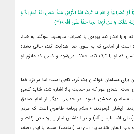
 نَصْرَانِيّاً وَ اَللَّهِ مَا تَرَكَ اَللَّهُ اَلْأَرْضَ مُنْذُ قَبَضَ اَللَّهُ آدَمَ إِلاَّ وَ
َكَهُ هَلَكَ وَ مَنْ لَزِمَهُ نَجَا حَقّاً عَلَى اَللَّهِ.»(3)
 را انکار کند یهودی یا نصرانی می‌میرد. سوگند به خدا،
ده است از امامی که به سوی خدا هدایت کند، خالی نشده
 که او را ترک کند، هلاک می‌شود و کسی که ملازم او
ین برای مسلمان خواندن یک فرد، کافی است؛ اما در نزد خدا
سان است. همان طور که در حدیث بالا اشاره شد، شاید کسی
رت مسلمان محشور نشود. در حدیثی دیگر از امام صادق
کردند. ایشان فرمودند: «اسلام برنامه ظاهری است که مردم
لی الله علیه و آله) و برپا داشتن نماز و پرداختن زکات و
ست ولی ایمان شناسایی این امر (امامت) است، با این وصف