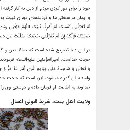
خود را برای دور کردن مردم از دین به کار گرفت
و ایمان در سختی‌ها و تردیدهای دوران غیبت به خواندن آ
لَمْ تُعَرِّفْنِی نَفْسَکَ لَمْ أَعْرِفْ نَبِيَّکَ اللَّهُمَّ عَرِّفْنِی رَسُو
حُجَّتَکَ فَإِنَّکَ إِنْ لَمْ تُعَرِّفْنِی حُجَّتَکَ ضَلَلْتُ عَنْ دِینِ
در این دعا تصریح شده است که حفظ دین و گمر
حجت خداست. امیرالمؤمنین علیه‌السلام فرمودند: «وَ أَدْنَى مَا 
وَ تَعَالَى وَ شَاهِدَهُ عَلَى عِبَادِهِ الَّذِی أَمَرَ اللَّهُ عَ
واسطه‏ آن گمراه می‏شود، این است که حجت خدا
خداوند به اطاعت او فرمان داده و دوستی وی را وا
ولایت اهل بیت، شرط قبولی اعمال