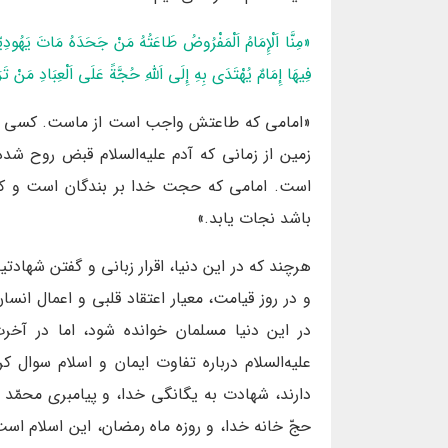
«مِنَّا اَلْإِمَامُ اَلْمَفْرُوضُ طَاعَتُهُ مَنْ جَحَدَهُ مَاتَ يَهُودِيّاً أَوْ
فِيهَا إِمَامٌ يُهْتَدَى بِهِ إِلَى اَللَّهِ حُجَّةً عَلَى اَلْعِبَادِ مَنْ تَر
«امامی که طاعتش واجب است از ماست. کسی که او
زمین از زمانی که آدم علیه‌السلام قبض روح ش
است. امامی که حجت خدا بر بندگان است و کسی
باشد نجات یابد.»
هرچند که در این دنیا، اقرار زبانی و گفتن شهادت
و در روز قیامت، معیار اعتقاد قلبی و اعمال ان
در این دنیا مسلمان خوانده شود، اما در آخ
علیه‌السلام درباره تفاوت ایمان و اسلام سوال 
دارند، شهادت به یگانگی خدا، و پیامبری محمّد (ص
حجّ خانه خدا، و روزه ماه رمضان، این اسلام ا