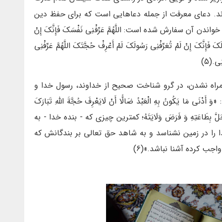
ه اند. دعای معرفت از جمله دعاهایی است که برای حفظ دین
ن سفارش شده است: اللَّهُمَّ عَرِّفْنِی نَفْسَکَ فَإِنَّکَ إِنْ
لَکَ فَإِنَّکَ إِنْ لَمْ تُعَرِّفْنِی رَسُولَکَ لَمْ أَعْرِفْ حُجَّتَکَ اللَّهُمَّ عَرِّفْنِی
ی.(5)
اه نشدن، در گرو شناخت صحیح از خداوند، رسول خدا و
یَكُونُ بِهِ الْعَبْدُ ضَالًّا أَنْ لَایَعْرِفَ حُجَّةَ اللَّهِ تَبَارَكَ
زَّ وَ جَلَّ بِطَاعَتِهِ وَ فَرَضَ وَلَایَتَهُ؛ کمترین چیزی که - بنده‏ خدا - به
 را در زمین نشناسد و به شاهد حق تعالی بر بندگانش که
جب کرده آشنا نباشد.»(6)