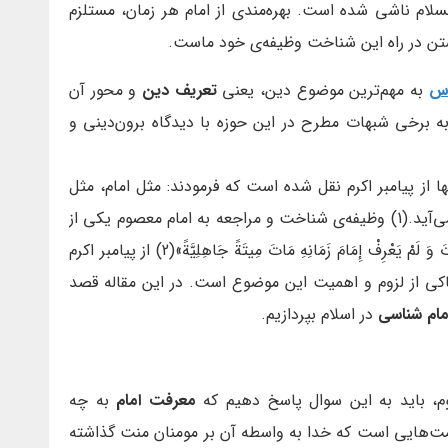
سلام ناشی شده است. بهره‌مندی از امام هر زمان، مستلزم
ن در راه این شناخت وظیفه‌ی خود ماست.
دس
به مهم‌ترین موضوع دین، یعنی
تعریف دین
و محور آن
به برخی شبهات مطرح در این حوزه با دیدگاه برون‌دینی و
 از پیامبر اکرم نقل شده است که فرمودند: مثل امام، مثل
کعبه است. به نزد او می‌روند و او به نزد کسی نمی‌آید.(1) وظیفه‌ی شناخت و مراجعه به امام معصوم یکی از
محکم‌ترین دستورات دین است. حدیث «مَنْ مَاتَ وَ لَمْ يَعْرِفْ إِمَامَ زَمَانِهِ مَاتَ مِيتَةً جَاهِلِيَّةً»(2) از پیامبر اکرم
کی از لزوم و اهمیت این موضوع است. در این مقاله قصد
مام شناسی
در اسلام بپردازیم.
م، باید به این سوال پاسخ دهیم که
معرفت امام
به چه
هایی است که خدا به واسطه آن بر مومنان منت گذاشته