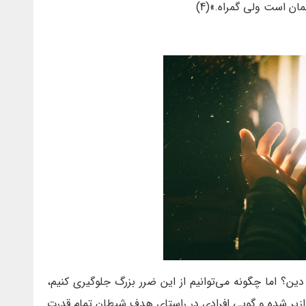
مان است ولی گمراه.»(4)
 دین؟ اما چگونه می‌توانیم از این ضرر بزرگ جلوگیری کنیم،
ازیر شده و گویی افرادی در راستای هدف شیطان تمام قدرت