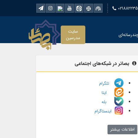
021882235
سایت
ندرسانه‌ای
مدرسین
بصائر در شبکه‌های اجتماعی
تلگرام
ایتا
بله
اینستاگرام
اطلاعات بیشتر